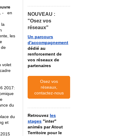
euvre
1 - en
NOUVEAU :
"Osez vos
 la
réseaux"
n
nte, les
Un parcours
de
d'accompagnement
 de
dédié au
renforcement de
vos réseaux de
 volet
partenaires
 cadre
Osez vos
réseaux,
6 2017:
contactez-nous
nomique
le
tance du
Retrouvez
les
place du
stages
"inter"
ng et
animés par Atout
Territoire pour le
2015