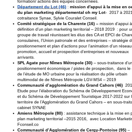
formation/ actions des équipes concernées.
Département du Lot (46)
:
mission d'appui à la mise en o
du plan marketing départemental oh my Lot
- 2017 à 202
cotraitance Synae, Sylvie Couralet Conseil.
Comité stratégique de la Charente (16)
–
mission d’appui à
définition d’un plan marketing territorial – 2018 2019 : pour u
groupe de travail réunissant les élus des CA et EPCI de Chare
consulaires, l’Union patronale et des entreprises – stratégie 
positionnement et plan d’actions pour l’animation d’un réseau
promotion, accueil et prospection d’entreprises et nouveaux
arrivants.
SPL Agate pour Nîmes Métropole (30)
– sous-traitance d’un
positionnement économique / pistes de prospection, dans le
de l’étude de MO urbaine pour la réalisation du pôle urbain
multimodal de de Nîmes Métropole LGV-MS4 – 2019
Communauté d’agglomération du Grand Cahors (46)
201
Etude pour l’élaboration du Schéma de Développement Eco
et du Schéma de Développement Touristique 2017-2022 sur 
territoire de l’Agglomération du Grand Cahors – en sous-trai
cabinet SYNAE
Amiens Métropole
(80)
: assistance technique à la mise en 
plan marketing territorial –2015 2016, avec Location Marketi
Fconseil.co
Communauté d’Agglomération de Cergy-Pontoise (95)
– 