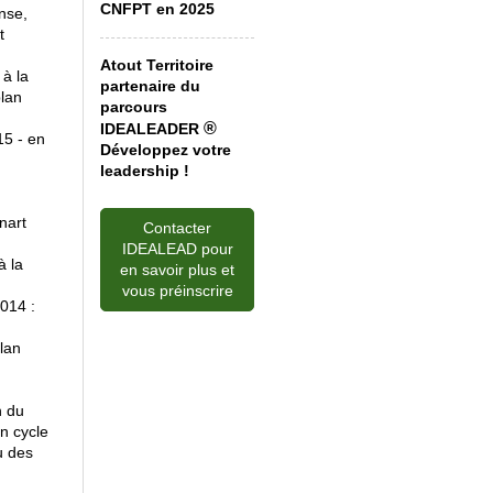
CNFPT en 2025
nse,
t
Atout Territoire
 à la
partenaire du
plan
parcours
®
IDEALEADER
5 - en
Développez votre
leadership !
nart
Contacter
IDEALEAD pour
à la
en savoir plus et
vous préinscrire
014 :
plan
n du
n cycle
u des