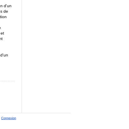
on d'un
es de
tion
e
 et
nt
 d'un
Connexion