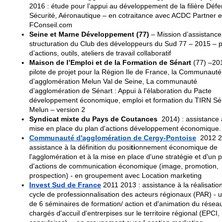
2016 : étude pour l’appui au développement de la filière Défe
Sécurité, Aéronautique – en cotraitance avec ACDC Partner e
FConseil.com
Seine et Marne Développement (77)
– Mission d’assistance
structuration du Club des développeurs du Sud 77 – 2015 – 
d’actions, outils, ateliers de travail collaboratif
Maison de l’Emploi et de la Formation de Sénart
(77) –201
pilote de projet pour la Région Ile de France, la Communauté
d’agglomération Melun Val de Seine, La communauté
d’agglomération de Sénart : Appui à l’élaboration du Pacte
développement économique, emploi et formation du TIRN Sé
Melun – version 2
Syndicat mixte du Pays de Coutances
2014) : assistance 
mise en place du plan d'actions développement économique.
Communauté d'agglomération de Cergy-Pontoise
2012 2
assistance à la définition du posi
ti
onnement économique de
l'agglomération et à la mise en place d'une stratégie et d'un 
d'actions de communication économique (image, promotion,
prospection) - en groupement avec Location marketing
Invest Sud de France
2011 2013 : assistance à la réalisatio
cycle de professionnalisation des acteurs régionaux (PAR) - u
de 6 séminaires de formation/ action et d'animation du résea
chargés d'accuil d'entrerpises sur le territoire régional (EPCI,