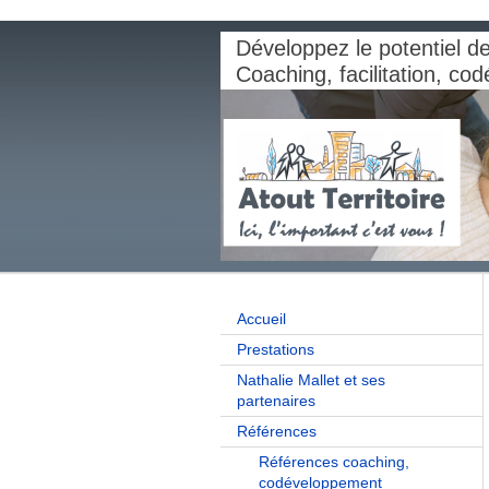
Développez le potentiel de 
Coaching, facilitation, c
Accueil
Prestations
Nathalie Mallet et ses
partenaires
Références
Références coaching,
codéveloppement